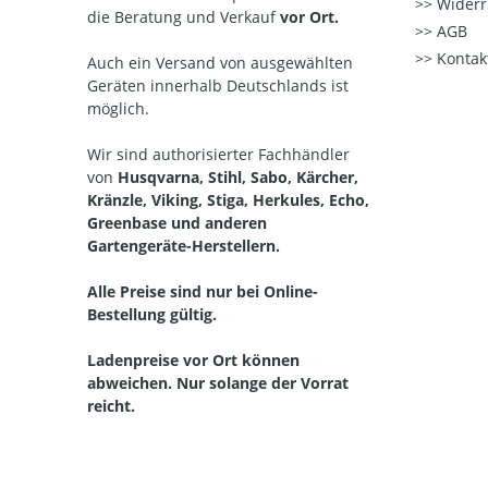
Widerr
die Beratung und Verkauf
vor Ort.
AGB
Kontak
Auch ein Versand von ausgewählten
Geräten innerhalb Deutschlands ist
möglich.
Wir sind authorisierter Fachhändler
von
Husqvarna, Stihl, Sabo, Kärcher,
Kränzle, Viking, Stiga, Herkules, Echo,
Greenbase und anderen
Gartengeräte-Herstellern.
Alle Preise sind nur bei Online-
Bestellung gültig.
Ladenpreise vor Ort können
abweichen. Nur solange der Vorrat
reicht.
Straelen, Auwel-Holt, Herongen, Broekhuysen, Kapellen, Walbeck, Lüllingen, Pont, Hartefeld, Vernum, Kerken, Aldekerk, Nieukerk, Stenden, Rahm, WInternam, Kevelaer, Twisteden, Winnekendonk, Kervenheim, Wetten, Nettetal, Kaldenkirchen,
Breyell, Hinsbeck, Leuth, Lobberich, Bracht, Schaag, Wachtendonk, Wankum, Weeze, Wemb, Baal, Hees, Kamp-Lintfort, Neukirchen Vluyn, Kempen, St. Hubert, Tönisvorst, Meerbusch, Sonsbeck, Grefrath, Vinkrath, Oedt, Viersen, Dülken, Süchteln, Brüggen,