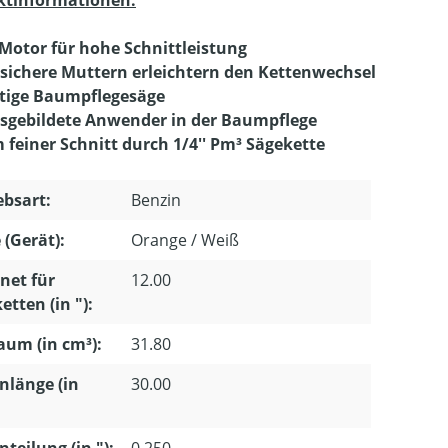
Motor für hohe Schnittleistung
rsichere Muttern erleichtern den Kettenwechsel
itige Baumpflegesäge
sgebildete Anwender in der Baumpflege
 feiner Schnitt durch 1/4'' Pm³ Sägekette
ebsart:
Benzin
 (Gerät):
Orange / Weiß
net für
12.00
etten (in "):
um (in cm³):
31.80
nlänge (in
30.00
nteilung (in "):
0.250