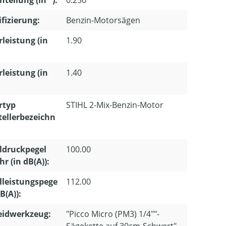
ifizierung:
Benzin-Motorsägen
leistung (in
1.90
leistung (in
1.40
rtyp
STIHL 2-Mix-Benzin-Motor
tellerbezeichn
ldruckpegel
100.00
r (in dB(A)):
lleistungspege
112.00
dB(A)):
eidwerkzeug:
"Picco Micro (PM3) 1/4""-
Sägekette auf 30cm-Schwert"