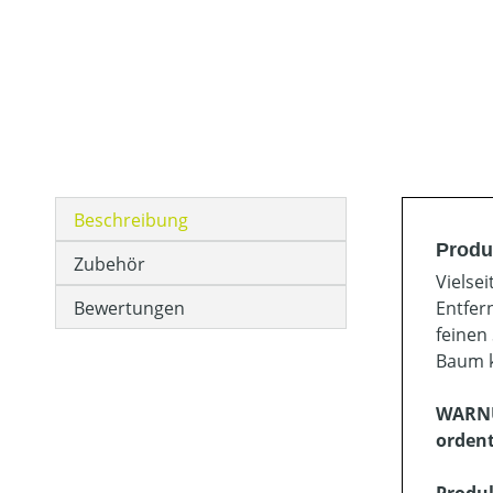
Beschreibung
Produ
Zubehör
Vielse
Bewertungen
Entfer
feinen
Baum k
WARNUN
ordent
Produ