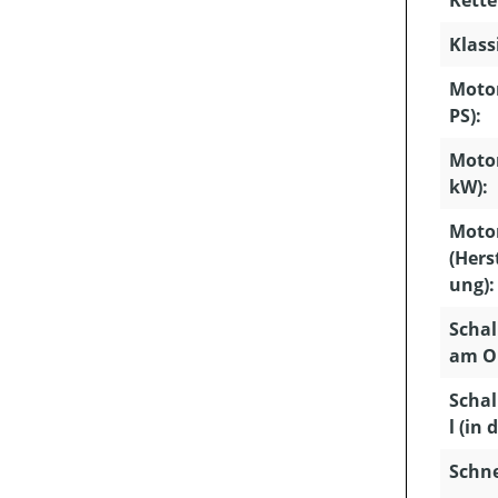
Klass
Motor
PS):
Motor
kW):
Moto
(Hers
ung):
Schal
am Oh
Schal
l (in 
Schn