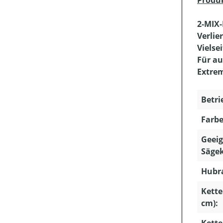
2-MIX-
Verlie
Vielse
Für au
Extrem
Betri
Farbe
Geeig
Sägek
Hubra
Kette
cm):
Kette