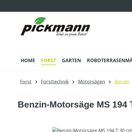
m Hauptinhalt springen
Zur Suche springen
Zur Hauptnavigation springen
HOME
FORST
GARTEN
ROBOTERRASENM
Forst
Forsttechnik
Motorsägen
Benzin
Benzin-Motorsäge MS 194 T
Bildergalerie überspringen