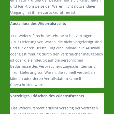
einen zur Prüfung der Beschaffenheit, Eigenschaften
und Funktionsweise der Waren nicht notwendigen
Umgang mit ihnen zurückzuführen ist.
Ausschluss des Widerrufsrechts
Das Widerrufsrecht besteht nicht bei Verträgen
- zur Lieferung von Waren, die nicht vorgefertigt sind
und für deren Herstellung eine individuelle Auswahl
oder Bestimmung durch den Verbraucher maßgeblich
ist oder die eindeutig auf die persönlichen
Bedürfnisse des Verbrauchers zugeschnitten sind,
- zur Lieferung von Waren, die schnell verderben
können oder deren Verfallsdatum schnell
überschritten würde.
Vorzeitiges Erlöschen des Widerrufsrechts
Das Widerrufsrecht erlischt vorzeitig bei Verträgen