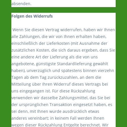
absenden.
Folgen des Widerrufs
Wenn Sie diesen Vertrag widerrufen, haben wir Ihnen
alle Zahlungen, die wir von Ihnen erhalten haben,
einschließlich der Lieferkosten (mit Ausnahme der
zusätzlichen Kosten, die sich daraus ergeben, dass Sie
eine andere Art der Lieferung als die von uns
angebotene, günstigste Standardlieferung gewählt
haben), unverzüglich und spätestens binnen vierzehn
Tagen ab dem Tag zurückzuzahlen, an dem die
Mitteilung über Ihren Widerruf dieses Vertrags bei
uns eingegangen ist. Für diese Rückzahlung
verwenden wir dasselbe Zahlungsmittel, das Sie bei
der ursprünglichen Transaktion eingesetzt haben, es
sei denn, mit Ihnen wurde ausdrücklich etwas
anderes vereinbart; in keinem Fall werden Ihnen
wegen dieser Rückzahlung Entgelte berechnet. Wir