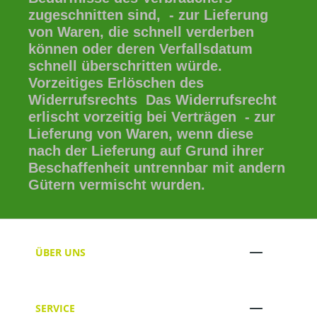
zugeschnitten sind, - zur Lieferung
von Waren, die schnell verderben
können oder deren Verfallsdatum
schnell überschritten würde.
Vorzeitiges Erlöschen des
Widerrufsrechts Das Widerrufsrecht
erlischt vorzeitig bei Verträgen - zur
Lieferung von Waren, wenn diese
nach der Lieferung auf Grund ihrer
Beschaffenheit untrennbar mit andern
Gütern vermischt wurden.
ÜBER UNS
SERVICE