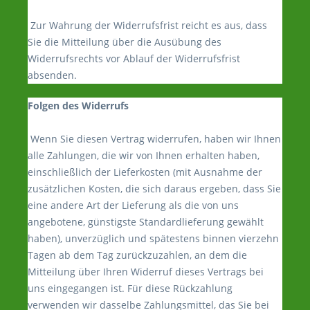
Zur Wahrung der Widerrufsfrist reicht es aus, dass
Sie die Mitteilung über die Ausübung des
Widerrufsrechts vor Ablauf der Widerrufsfrist
absenden.
Folgen des Widerrufs
Wenn Sie diesen Vertrag widerrufen, haben wir Ihnen
alle Zahlungen, die wir von Ihnen erhalten haben,
einschließlich der Lieferkosten (mit Ausnahme der
zusätzlichen Kosten, die sich daraus ergeben, dass Sie
eine andere Art der Lieferung als die von uns
angebotene, günstigste Standardlieferung gewählt
haben), unverzüglich und spätestens binnen vierzehn
Tagen ab dem Tag zurückzuzahlen, an dem die
Mitteilung über Ihren Widerruf dieses Vertrags bei
uns eingegangen ist. Für diese Rückzahlung
verwenden wir dasselbe Zahlungsmittel, das Sie bei