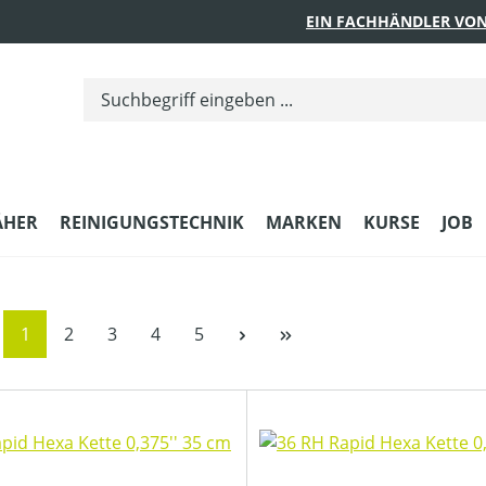
EIN FACHHÄNDLER VON
ÄHER
REINIGUNGSTECHNIK
MARKEN
KURSE
JOB
Seite
Seite
Seite
Seite
Seite
1
2
3
4
5