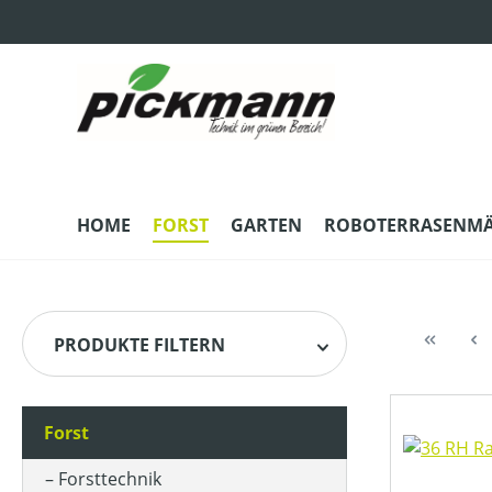
m Hauptinhalt springen
Zur Suche springen
Zur Hauptnavigation springen
HOME
FORST
GARTEN
ROBOTERRASENM
PRODUKTE FILTERN
Forst
HERSTELLER
Forsttechnik