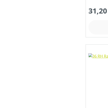
KETTENLÄNGE (IN CM)
31,20
KETTENTEILUNG (IN ")
KETTENTREIBGLIEDERBREITE (IN MM)
KLASSIFIZIERUNG
MATERIALART
MESSERANZAHL
SCHNEIDWERKZEUG