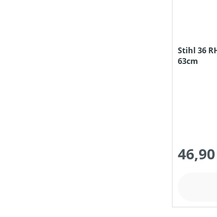
SCHNITT-/SCHWERTLÄNGE (IN CM)
Stihl 36 R
63cm
SEILDURCHMESSER (IN MM)
SEILLÄNGE (IN M)
PREIS
46,90