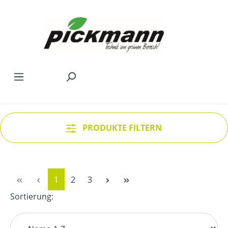
Zum Hauptinhalt springen
PRODUKTE FILTERN
Seite
Seite
Seite
1
2
3
Sortierung: