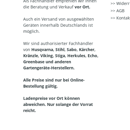
Als Fachhändler empfehlen wir ihnen
Widerr
die Beratung und Verkauf
vor Ort.
AGB
Kontak
Auch ein Versand von ausgewählten
Geräten innerhalb Deutschlands ist
möglich.
Wir sind authorisierter Fachhändler
von
Husqvarna, Stihl, Sabo, Kärcher,
Kränzle, Viking, Stiga, Herkules, Echo,
Greenbase und anderen
Gartengeräte-Herstellern.
Alle Preise sind nur bei Online-
Bestellung gültig.
Ladenpreise vor Ort können
abweichen. Nur solange der Vorrat
reicht.
Straelen, Auwel-Holt, Herongen, Broekhuysen, Kapellen, Walbeck, Lüllingen, Pont, Hartefeld, Vernum, Kerken, Aldekerk, Nieukerk, Stenden, Rahm, WInternam, Kevelaer, Twisteden, Winnekendonk, Kervenheim, Wetten, Nettetal, Kaldenkirchen,