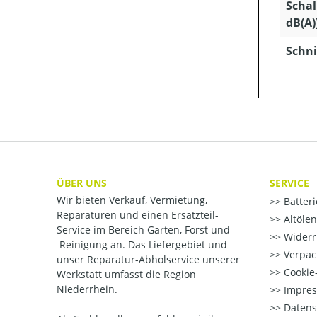
Schal
dB(A)
Schni
ÜBER UNS
SERVICE
Wir bieten Verkauf, Vermietung,
Batter
Reparaturen und einen Ersatzteil-
Altöle
Service im Bereich Garten, Forst und
Widerr
Reinigung an. Das Liefergebiet und
Verpac
unser Reparatur-Abholservice unserer
Cookie-
Werkstatt umfasst die Region
Niederrhein.
Impre
Datens