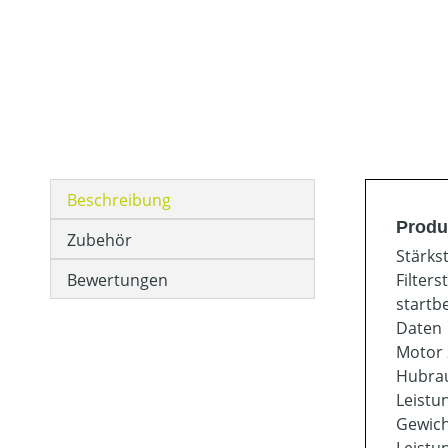
Beschreibung
Produ
Zubehör
Stärks
Bewertungen
Filter
startb
Daten
Motor 
Hubrau
Leistu
Gewicht
Leistu