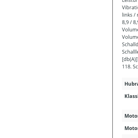
Vibrat
links /
8,9 / 8,
Volume
Volume
Schall
Schall
[db(A)]
118. S
Hubra
Klass
Motor
Motor