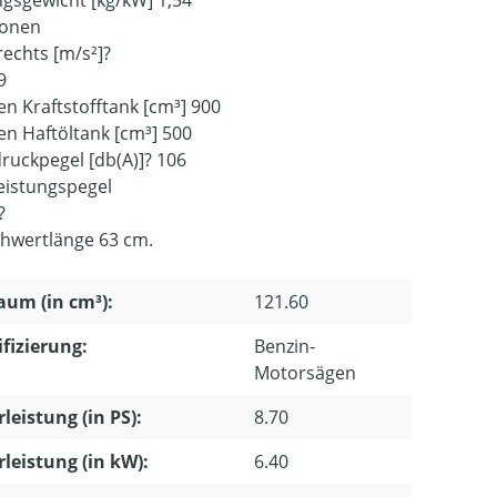
ionen
 rechts [m/s²]?
9
n Kraftstofftank [cm³] 900
n Haftöltank [cm³] 500
druckpegel [db(A)]? 106
leistungspegel
?
chwertlänge 63 cm.
um (in cm³):
121.60
ifizierung:
Benzin-
Motorsägen
leistung (in PS):
8.70
leistung (in kW):
6.40