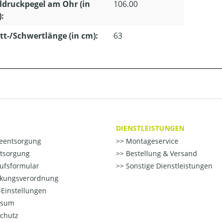
ldruckpegel am Ohr (in
106.00
):
tt-/Schwertlänge (in cm):
63
DIENSTLEISTUNGEN
ieentsorgung
Montageservice
ntsorgung
Bestellung & Versand
ufsformular
Sonstige Dienstleistungen
kungsverordnung
Einstellungen
ssum
chutz