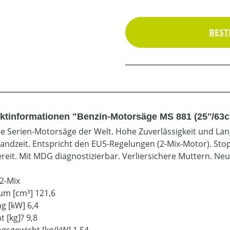
BEST
ktinformationen "Benzin-Motorsäge MS 881 (25''/63
te Serien-Motorsäge der Welt. Hohe Zuverlässigkeit und Langl
standzeit. Entspricht den EU5-Regelungen (2-Mix-Motor). Stop
ereit. Mit MDG diagnostizierbar. Verliersichere Muttern. N
2-Mix
m [cm³] 121,6
ng [kW] 6,4
 [kg]? 9,8
ngsgewicht [kg/kW] 1,54