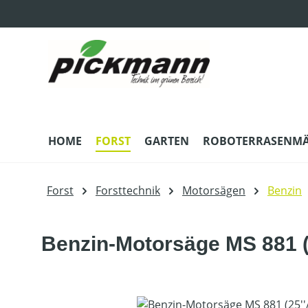
m Hauptinhalt springen
Zur Suche springen
Zur Hauptnavigation springen
HOME
FORST
GARTEN
ROBOTERRASENM
Forst
Forsttechnik
Motorsägen
Benzin
Benzin-Motorsäge MS 881 (
Bildergalerie überspringen