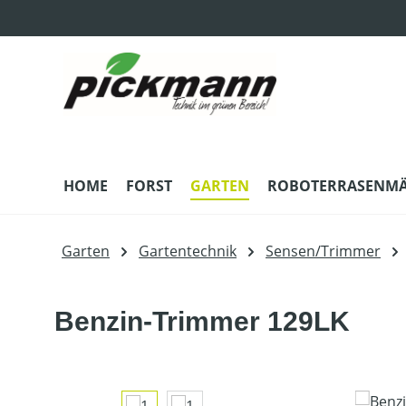
m Hauptinhalt springen
Zur Suche springen
Zur Hauptnavigation springen
HOME
FORST
GARTEN
ROBOTERRASENM
Garten
Gartentechnik
Sensen/Trimmer
Benzin-Trimmer 129LK
Bildergalerie überspringen