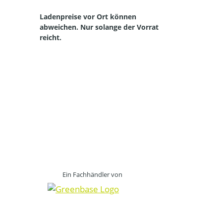
Ladenpreise vor Ort können
abweichen. Nur solange der Vorrat
reicht.
Straelen, Auwel-Holt, Herongen, Broekhuysen, Kapellen, Walbeck, Lüllingen, Pont, Hartefeld, Vernum, Kerken, Aldekerk, Nieukerk, Stenden, Rahm, WInternam, Kevelaer, Twisteden, Winnekendonk, Kervenheim, Wetten, Nettetal, Kaldenkirchen,
Breyell, Hinsbeck, Leuth, Lobberich, Bracht, Schaag, Wachtendonk, Wankum, Weeze, Wemb, Baal, Hees, Kamp-Lintfort, Neukirchen Vluyn, Kempen, St. Hubert, Tönisvorst, Meerbusch, Sonsbeck, Grefrath, Vinkrath, Oedt, Viersen, Dülken, Süchteln, Brüggen,
Bracht, Niederkrüchten und in der Niederlande Venlo, Velden, Arcen, Lomm, Lottum, Well, Wellerlooi Alpen, Bedburg-Hau, Geldern, Goch, Emmerich, Issum, Kamp-Lintfort, Kalkar, Kerken, Kleve, Kranenburg, Moers, Rees, Rheinberg, Rheurdt, Sonsbeck,
Straelen,Uedem, Wachtendonk, Weeze, Wesel, Xanten. Bergen, Boxmeer, Cuijk, Gennep, Nijmwegen, Siebengewald, Venlo, Venray,
Ein Fachhändler von