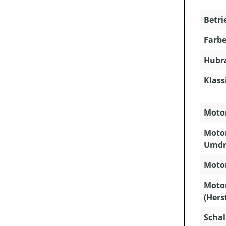
Betri
Farbe
Hubra
Klass
Motor
Motor
Umdr
Motor
Moto
(Hers
Schal