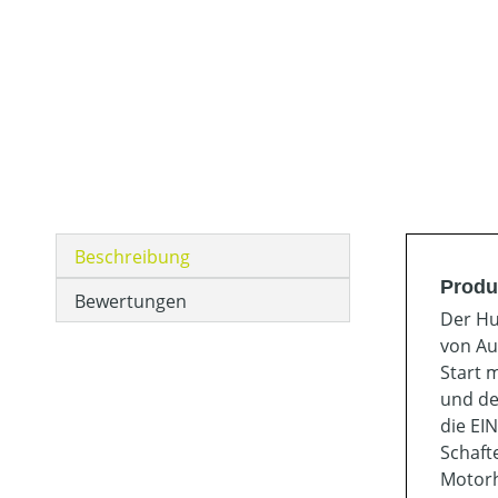
Beschreibung
Produ
Bewertungen
Der Hu
von Au
Start 
und de
die EI
Schaft
Motorh