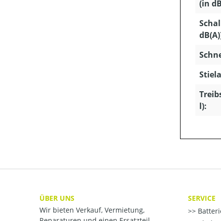
(in dB
Schal
dB(A)
Schn
Stiela
Treib
l):
ÜBER UNS
SERVICE
Wir bieten Verkauf, Vermietung,
Batter
Reparaturen und einen Ersatzteil-