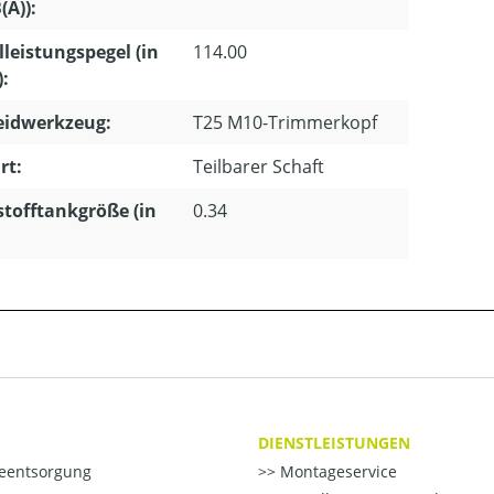
(A)):
lleistungspegel (in
114.00
):
eidwerkzeug:
T25 M10-Trimmerkopf
rt:
Teilbarer Schaft
stofftankgröße (in
0.34
DIENSTLEISTUNGEN
ieentsorgung
Montageservice