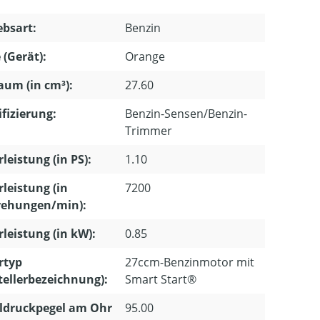
ebsart:
Benzin
 (Gerät):
Orange
um (in cm³):
27.60
ifizierung:
Benzin-Sensen/Benzin-
Trimmer
leistung (in PS):
1.10
leistung (in
7200
ehungen/min):
leistung (in kW):
0.85
rtyp
27ccm-Benzinmotor mit
tellerbezeichnung):
Smart Start®
ldruckpegel am Ohr
95.00