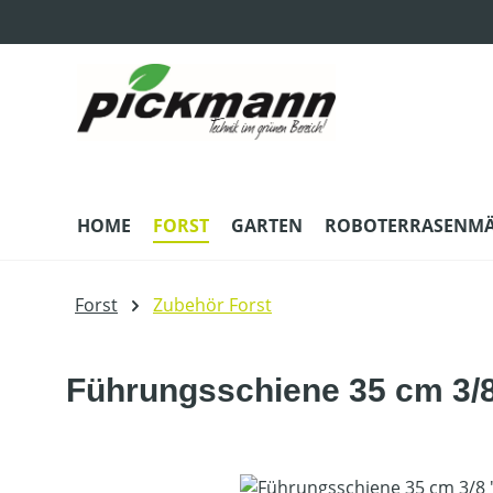
m Hauptinhalt springen
Zur Suche springen
Zur Hauptnavigation springen
HOME
FORST
GARTEN
ROBOTERRASENM
Forst
Zubehör Forst
Führungsschiene 35 cm 3/8 
Bildergalerie überspringen