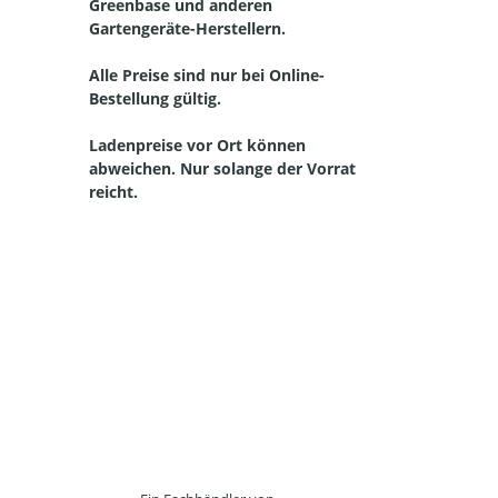
Greenbase und anderen
Gartengeräte-Herstellern.
Alle Preise sind nur bei Online-
Bestellung gültig.
Ladenpreise vor Ort können
abweichen. Nur solange der Vorrat
reicht.
Straelen, Auwel-Holt, Herongen, Broekhuysen, Kapellen, Walbeck, Lüllingen, Pont, Hartefeld, Vernum, Kerken, Aldekerk, Nieukerk, Stenden, Rahm, WInternam, Kevelaer, Twisteden, Winnekendonk, Kervenheim, Wetten, Nettetal, Kaldenkirchen,
Breyell, Hinsbeck, Leuth, Lobberich, Bracht, Schaag, Wachtendonk, Wankum, Weeze, Wemb, Baal, Hees, Kamp-Lintfort, Neukirchen Vluyn, Kempen, St. Hubert, Tönisvorst, Meerbusch, Sonsbeck, Grefrath, Vinkrath, Oedt, Viersen, Dülken, Süchteln, Brüggen,
Bracht, Niederkrüchten und in der Niederlande Venlo, Velden, Arcen, Lomm, Lottum, Well, Wellerlooi Alpen, Bedburg-Hau, Geldern, Goch, Emmerich, Issum, Kamp-Lintfort, Kalkar, Kerken, Kleve, Kranenburg, Moers, Rees, Rheinberg, Rheurdt, Sonsbeck,
Straelen,Uedem, Wachtendonk, Weeze, Wesel, Xanten. Bergen, Boxmeer, Cuijk, Gennep, Nijmwegen, Siebengewald, Venlo, Venray,