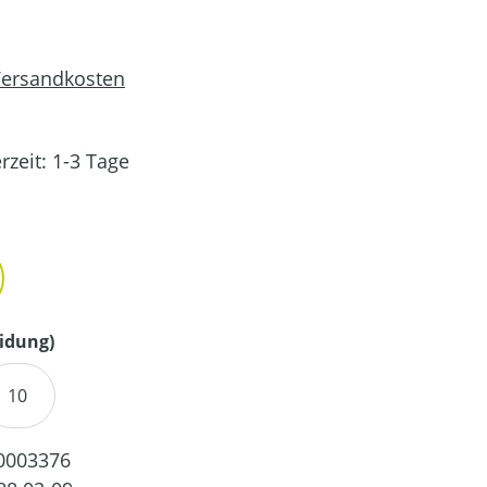
 Versandkosten
rzeit: 1-3 Tage
en
auswählen
idung)
10
0003376