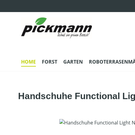
m Hauptinhalt springen
Zur Suche springen
Zur Hauptnavigation springen
HOME
FORST
GARTEN
ROBOTERRASENM
Handschuhe Functional Lig
Bildergalerie überspringen