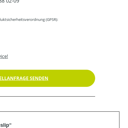
88 02-09
uktsicherheitsverordnung (GPSR):
ice!
ELLANFRAGE SENDEN
slip"