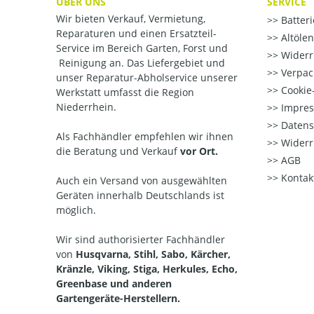
ÜBER UNS
SERVICE
Wir bieten Verkauf, Vermietung,
Batter
Reparaturen und einen Ersatzteil-
Altöle
Service im Bereich Garten, Forst und
Widerr
Reinigung an. Das Liefergebiet und
Verpac
unser Reparatur-Abholservice unserer
Cookie-
Werkstatt umfasst die Region
Niederrhein.
Impre
Datens
Als Fachhändler empfehlen wir ihnen
Widerr
die Beratung und Verkauf
vor Ort.
AGB
Kontak
Auch ein Versand von ausgewählten
Geräten innerhalb Deutschlands ist
möglich.
Wir sind authorisierter Fachhändler
von
Husqvarna, Stihl, Sabo, Kärcher,
Kränzle, Viking, Stiga, Herkules, Echo,
Greenbase und anderen
Gartengeräte-Herstellern.