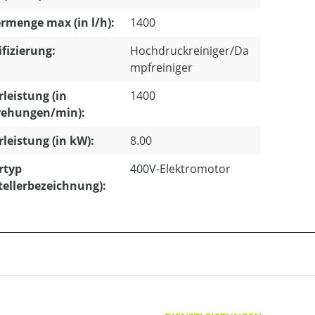
rmenge max (in l/h):
1400
ifizierung:
Hochdruckreiniger/Da
mpfreiniger
leistung (in
1400
ehungen/min):
leistung (in kW):
8.00
rtyp
400V-Elektromotor
tellerbezeichnung):