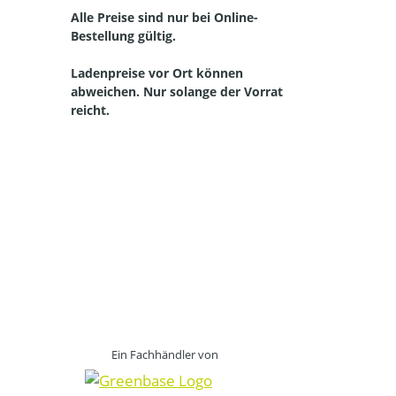
Alle Preise sind nur bei Online-
Bestellung gültig.
Ladenpreise vor Ort können
abweichen. Nur solange der Vorrat
reicht.
Straelen, Auwel-Holt, Herongen, Broekhuysen, Kapellen, Walbeck, Lüllingen, Pont, Hartefeld, Vernum, Kerken, Aldekerk, Nieukerk, Stenden, Rahm, WInternam, Kevelaer, Twisteden, Winnekendonk, Kervenheim, Wetten, Nettetal, Kaldenkirchen,
Breyell, Hinsbeck, Leuth, Lobberich, Bracht, Schaag, Wachtendonk, Wankum, Weeze, Wemb, Baal, Hees, Kamp-Lintfort, Neukirchen Vluyn, Kempen, St. Hubert, Tönisvorst, Meerbusch, Sonsbeck, Grefrath, Vinkrath, Oedt, Viersen, Dülken, Süchteln, Brüggen,
Bracht, Niederkrüchten und in der Niederlande Venlo, Velden, Arcen, Lomm, Lottum, Well, Wellerlooi Alpen, Bedburg-Hau, Geldern, Goch, Emmerich, Issum, Kamp-Lintfort, Kalkar, Kerken, Kleve, Kranenburg, Moers, Rees, Rheinberg, Rheurdt, Sonsbeck,
Straelen,Uedem, Wachtendonk, Weeze, Wesel, Xanten. Bergen, Boxmeer, Cuijk, Gennep, Nijmwegen, Siebengewald, Venlo, Venray,
Ein Fachhändler von