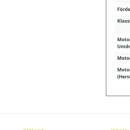
Förde
Klass
Motor
Umdr
Motor
Moto
(Hers