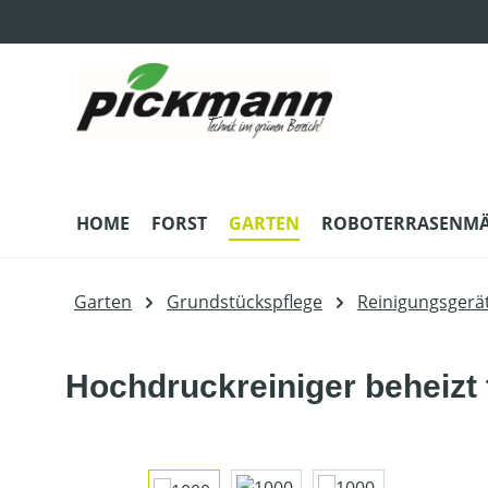
m Hauptinhalt springen
Zur Suche springen
Zur Hauptnavigation springen
HOME
FORST
GARTEN
ROBOTERRASENM
Garten
Grundstückspflege
Reinigungsgerä
Hochdruckreiniger beheizt
Bildergalerie überspringen