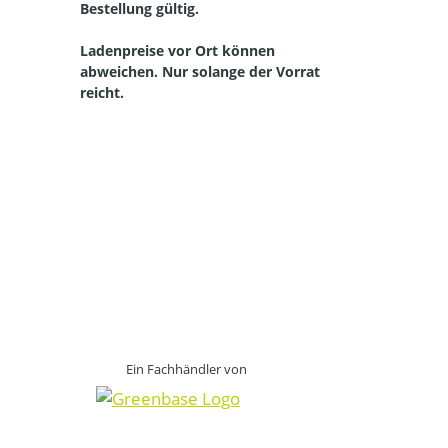
Bestellung gültig.
Ladenpreise vor Ort können
abweichen. Nur solange der Vorrat
reicht.
Straelen, Auwel-Holt, Herongen, Broekhuysen, Kapellen, Walbeck, Lüllingen, Pont, Hartefeld, Vernum, Kerken, Aldekerk, Nieukerk, Stenden, Rahm, WInternam, Kevelaer, Twisteden, Winnekendonk, Kervenheim, Wetten, Nettetal, Kaldenkirchen,
Breyell, Hinsbeck, Leuth, Lobberich, Bracht, Schaag, Wachtendonk, Wankum, Weeze, Wemb, Baal, Hees, Kamp-Lintfort, Neukirchen Vluyn, Kempen, St. Hubert, Tönisvorst, Meerbusch, Sonsbeck, Grefrath, Vinkrath, Oedt, Viersen, Dülken, Süchteln, Brüggen,
Bracht, Niederkrüchten und in der Niederlande Venlo, Velden, Arcen, Lomm, Lottum, Well, Wellerlooi Alpen, Bedburg-Hau, Geldern, Goch, Emmerich, Issum, Kamp-Lintfort, Kalkar, Kerken, Kleve, Kranenburg, Moers, Rees, Rheinberg, Rheurdt, Sonsbeck,
Straelen,Uedem, Wachtendonk, Weeze, Wesel, Xanten. Bergen, Boxmeer, Cuijk, Gennep, Nijmwegen, Siebengewald, Venlo, Venray,
Ein Fachhändler von