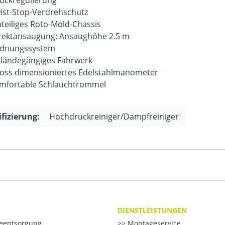
ist-Stop-Verdrehschutz
nteiliges Roto-Mold-Chassis
rektansaugung: Ansaughöhe 2.5 m
dnungssystem
ländegängiges Fahrwerk
oss dimensioniertes Edelstahlmanometer
mfortable Schlauchtrommel
ifizierung:
Hochdruckreiniger/Dampfreiniger
DIENSTLEISTUNGEN
ieentsorgung
Montageservice