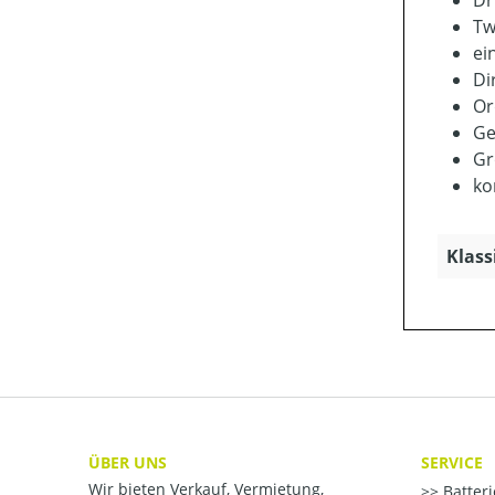
Tw
ei
Di
Or
Ge
Gr
ko
Klass
ÜBER UNS
SERVICE
Wir bieten Verkauf, Vermietung,
Batter