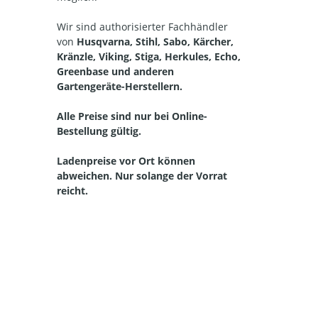
Wir sind authorisierter Fachhändler
von
Husqvarna, Stihl, Sabo, Kärcher,
Kränzle, Viking, Stiga, Herkules, Echo,
Greenbase und anderen
Gartengeräte-Herstellern.
Alle Preise sind nur bei Online-
Bestellung gültig.
Ladenpreise vor Ort können
abweichen. Nur solange der Vorrat
reicht.
Straelen, Auwel-Holt, Herongen, Broekhuysen, Kapellen, Walbeck, Lüllingen, Pont, Hartefeld, Vernum, Kerken, Aldekerk, Nieukerk, Stenden, Rahm, WInternam, Kevelaer, Twisteden, Winnekendonk, Kervenheim, Wetten, Nettetal, Kaldenkirchen,
Breyell, Hinsbeck, Leuth, Lobberich, Bracht, Schaag, Wachtendonk, Wankum, Weeze, Wemb, Baal, Hees, Kamp-Lintfort, Neukirchen Vluyn, Kempen, St. Hubert, Tönisvorst, Meerbusch, Sonsbeck, Grefrath, Vinkrath, Oedt, Viersen, Dülken, Süchteln, Brüggen,
Bracht, Niederkrüchten und in der Niederlande Venlo, Velden, Arcen, Lomm, Lottum, Well, Wellerlooi Alpen, Bedburg-Hau, Geldern, Goch, Emmerich, Issum, Kamp-Lintfort, Kalkar, Kerken, Kleve, Kranenburg, Moers, Rees, Rheinberg, Rheurdt, Sonsbeck,
Straelen,Uedem, Wachtendonk, Weeze, Wesel, Xanten. Bergen, Boxmeer, Cuijk, Gennep, Nijmwegen, Siebengewald, Venlo, Venray,