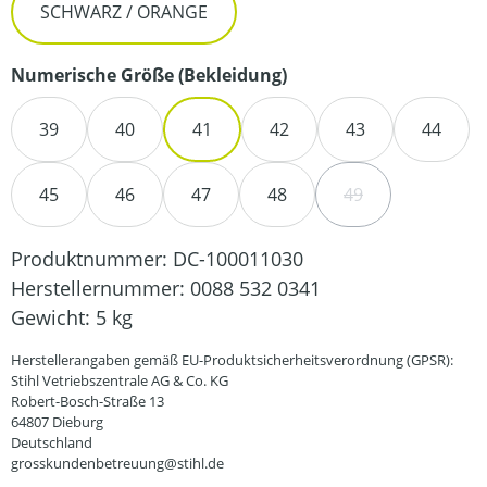
SCHWARZ / ORANGE
auswählen
Numerische Größe (Bekleidung)
39
40
41
42
43
44
45
46
47
48
49
(DIESE OPTION IS
Produktnummer:
DC-100011030
Herstellernummer:
0088 532 0341
Gewicht:
5 kg
Herstellerangaben gemäß EU-Produktsicherheitsverordnung (GPSR):
Stihl Vetriebszentrale AG & Co. KG
Robert-Bosch-Straße 13
64807 Dieburg
Deutschland
grosskundenbetreuung@stihl.de