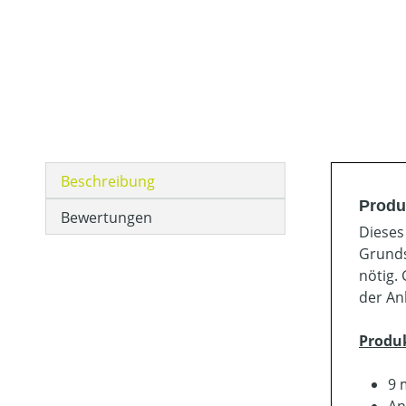
Beschreibung
Produ
Bewertungen
Dieses
Grunds
nötig.
der An
Produ
9 
An