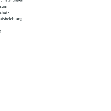
Einstellungen
ssum
chutz
ufsbelehrung
t