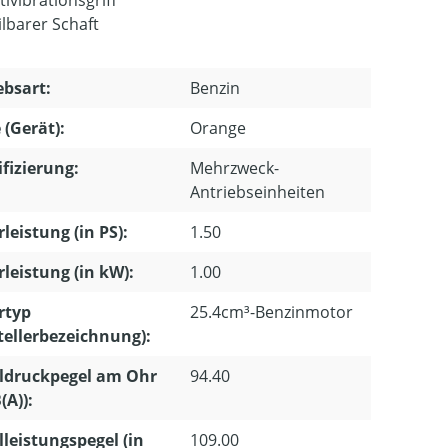
ilbarer Schaft
ebsart:
Benzin
 (Gerät):
Orange
ifizierung:
Mehrzweck-
Antriebseinheiten
leistung (in PS):
1.50
leistung (in kW):
1.00
rtyp
25.4cm³-Benzinmotor
tellerbezeichnung):
ldruckpegel am Ohr
94.40
(A)):
lleistungspegel (in
109.00