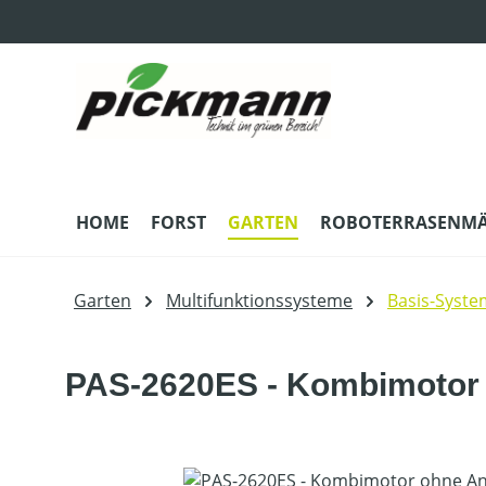
m Hauptinhalt springen
Zur Suche springen
Zur Hauptnavigation springen
HOME
FORST
GARTEN
ROBOTERRASENM
Garten
Multifunktionssysteme
Basis-Syste
PAS-2620ES - Kombimotor
Bildergalerie überspringen