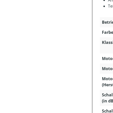
Te
Betri
Farbe
Klass
Motor
Motor
Moto
(Hers
Schal
(in dB
Schal