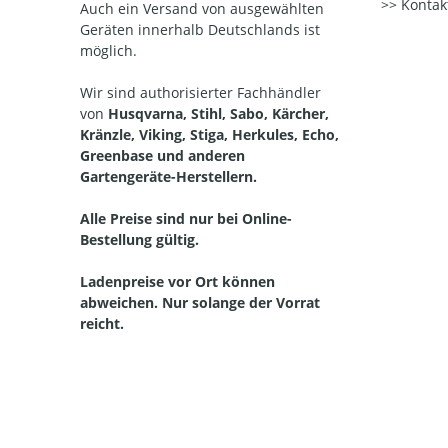
Kontak
Auch ein Versand von ausgewählten
Geräten innerhalb Deutschlands ist
möglich.
Wir sind authorisierter Fachhändler
von
Husqvarna, Stihl, Sabo, Kärcher,
Kränzle, Viking, Stiga, Herkules, Echo,
Greenbase und anderen
Gartengeräte-Herstellern.
Alle Preise sind nur bei Online-
Bestellung gültig.
Ladenpreise vor Ort können
abweichen. Nur solange der Vorrat
reicht.
Straelen, Auwel-Holt, Herongen, Broekhuysen, Kapellen, Walbeck, Lüllingen, Pont, Hartefeld, Vernum, Kerken, Aldekerk, Nieukerk, Stenden, Rahm, WInternam, Kevelaer, Twisteden, Winnekendonk, Kervenheim, Wetten, Nettetal, Kaldenkirchen,
Breyell, Hinsbeck, Leuth, Lobberich, Bracht, Schaag, Wachtendonk, Wankum, Weeze, Wemb, Baal, Hees, Kamp-Lintfort, Neukirchen Vluyn, Kempen, St. Hubert, Tönisvorst, Meerbusch, Sonsbeck, Grefrath, Vinkrath, Oedt, Viersen, Dülken, Süchteln, Brüggen,
Bracht, Niederkrüchten und in der Niederlande Venlo, Velden, Arcen, Lomm, Lottum, Well, Wellerlooi Alpen, Bedburg-Hau, Geldern, Goch, Emmerich, Issum, Kamp-Lintfort, Kalkar, Kerken, Kleve, Kranenburg, Moers, Rees, Rheinberg, Rheurdt, Sonsbeck,
Straelen,Uedem, Wachtendonk, Weeze, Wesel, Xanten. Bergen, Boxmeer, Cuijk, Gennep, Nijmwegen, Siebengewald, Venlo, Venray,