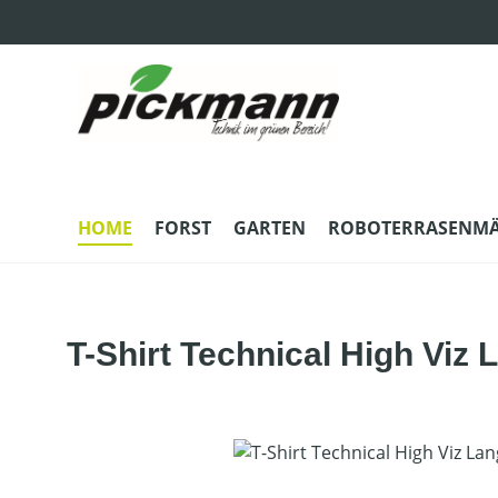
m Hauptinhalt springen
Zur Suche springen
Zur Hauptnavigation springen
HOME
FORST
GARTEN
ROBOTERRASENM
T-Shirt Technical High Viz
Bildergalerie überspringen