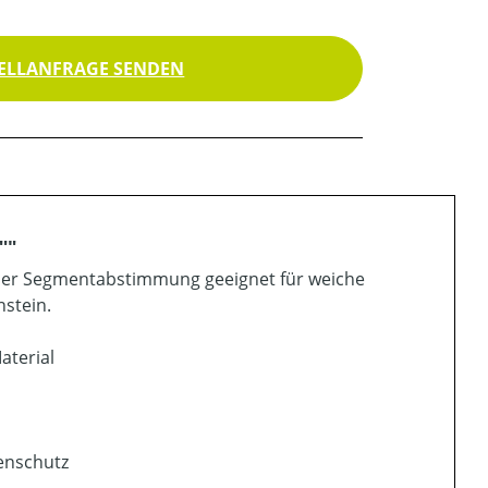
ELLANFRAGE SENDEN
'"
ller Segmentabstimmung geeignet für weiche
nstein.
aterial
henschutz