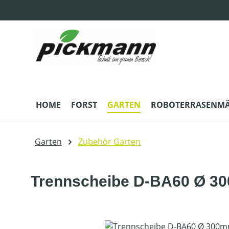
m Hauptinhalt springen
Zur Suche springen
Zur Hauptnavigation springen
HOME
FORST
GARTEN
ROBOTERRASENM
Garten
Zubehör Garten
Trennscheibe D-BA60 Ø 30
Bildergalerie überspringen