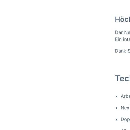
Höch
Der Ne
Ein in
Dank S
Tec
Arbe
NexD
Dop