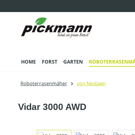
m Hauptinhalt springen
Zur Suche springen
Zur Hauptnavigation springen
HOME
FORST
GARTEN
ROBOTERRASENM
Roboterrasenmäher
von Nexlawn
Vidar 3000 AWD
Bildergalerie überspringen