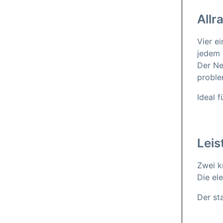
Allr
Vier e
jedem 
Der Ne
proble
Ideal 
Lei
Zwei k
Die el
Der st