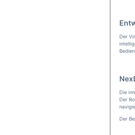
Entw
Der Vi
intell
Bedien
NexD
Die in
Der Ro
navigi
Der Be