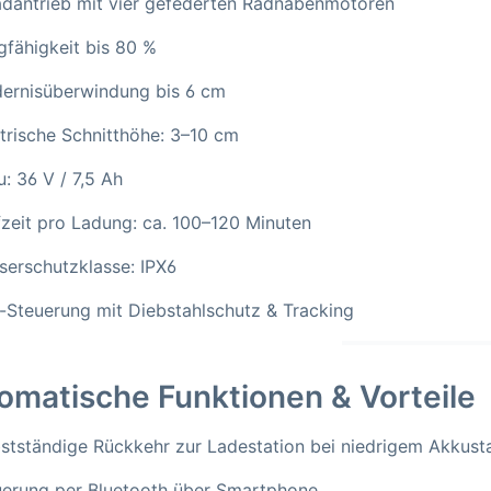
radantrieb mit vier gefederten Radnabenmotoren
gfähigkeit bis 80 %
dernisüberwindung bis 6 cm
trische Schnitthöhe: 3–10 cm
: 36 V / 7,5 Ah
zeit pro Ladung: ca. 100–120 Minuten
serschutzklasse: IPX6
-Steuerung mit Diebstahlschutz & Tracking
omatische Funktionen & Vorteile
stständige Rückkehr zur Ladestation bei niedrigem Akkust
uerung per Bluetooth über Smartphone