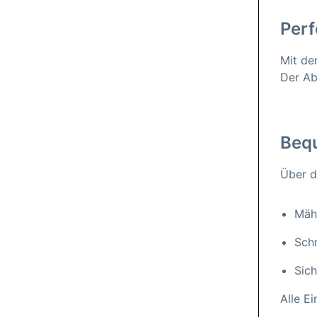
Perf
Mit de
Der Ab
Beq
Über d
Mäh
Sch
Sich
Alle Ei