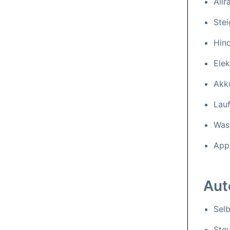
All
Stei
Hin
Elek
Akku
Lauf
Was
App
Aut
Selb
Ste